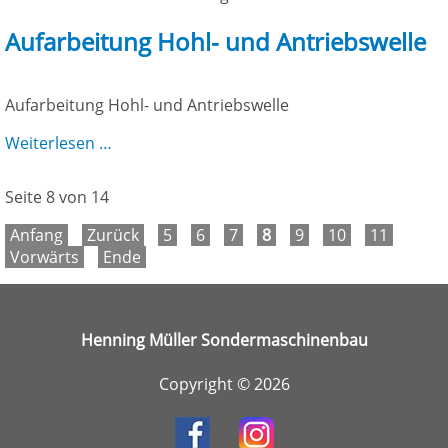
Aufarbeitung Hohl- und Antriebswelle
Aufarbeitung Hohl- und Antriebswelle
Aufarbeitung
Weiterlesen …
Hohl-
und
Seite 8 von 14
Antriebswelle
Anfang
Zurück
5
6
7
8
9
10
11
Vorwärts
Ende
Henning Müller Sondermaschinenbau
Copyright © 2026