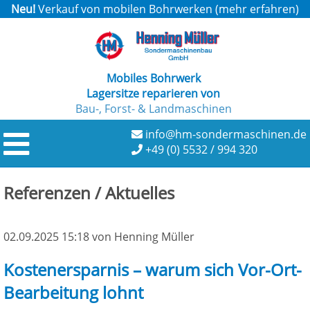
Neu!
Verkauf von mobilen Bohrwerken (
mehr erfahren
)
Mobiles Bohrwerk
Lagersitze reparieren von
Bau-, Forst- & Landmaschinen
info@hm-sondermaschinen.de
+49 (0) 5532 / 994 320
Referenzen / Aktuelles
02.09.2025 15:18
von Henning Müller
Kostenersparnis – warum sich Vor-Ort-
Bearbeitung lohnt