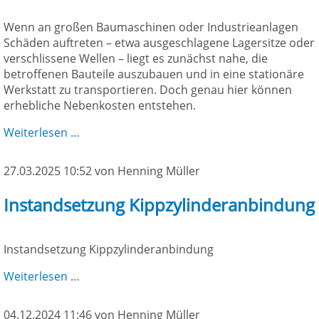
Wenn an großen Baumaschinen oder Industrieanlagen
Schäden auftreten – etwa ausgeschlagene Lagersitze oder
verschlissene Wellen – liegt es zunächst nahe, die
betroffenen Bauteile auszubauen und in eine stationäre
Werkstatt zu transportieren. Doch genau hier können
erhebliche Nebenkosten entstehen.
Kostenersparnis
Weiterlesen …
–
warum
27.03.2025 10:52
von Henning Müller
sich
Vor-
Instandsetzung Kippzylinderanbindung
Ort-
Bearbeitung
lohnt
Instandsetzung Kippzylinderanbindung
Instandsetzung
Weiterlesen …
Kippzylinderanbindung
04.12.2024 11:46
von Henning Müller